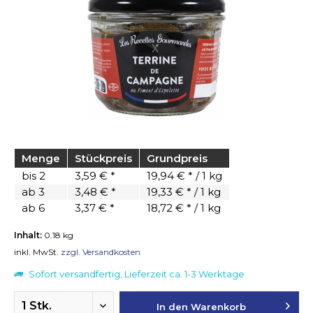
Menge
Stückpreis
Grundpreis
bis
2
3,59 € *
19,94 € * / 1 kg
ab
3
3,48 € *
19,33 € * / 1 kg
ab
6
3,37 € *
18,72 € * / 1 kg
Inhalt:
0.18 kg
inkl. MwSt.
zzgl. Versandkosten
Sofort versandfertig, Lieferzeit ca. 1-3 Werktage
In den
Warenkorb