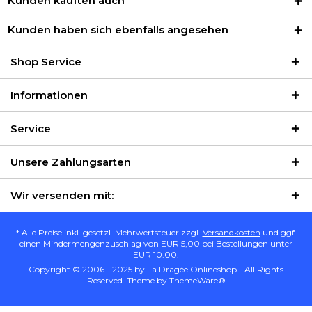
Kunden kauften auch
Kunden haben sich ebenfalls angesehen
Shop Service
Informationen
Service
Unsere Zahlungsarten
Wir versenden mit:
* Alle Preise inkl. gesetzl. Mehrwertsteuer zzgl.
Versandkosten
und ggf.
einen Mindermengenzuschlag von EUR 5,00 bei Bestellungen unter
EUR 10.00.
Copyright © 2006 - 2025 by La Dragée Onlineshop - All Rights
Reserved. Theme by
ThemeWare®