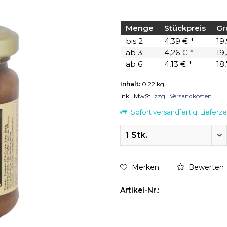
Menge
Stückpreis
Gr
bis
2
4,39 € *
19,
ab
3
4,26 € *
19,
ab
6
4,13 € *
18,
Inhalt:
0.22 kg
inkl. MwSt.
zzgl. Versandkosten
Sofort versandfertig, Lieferze
Merken
Bewerten
Artikel-Nr.: