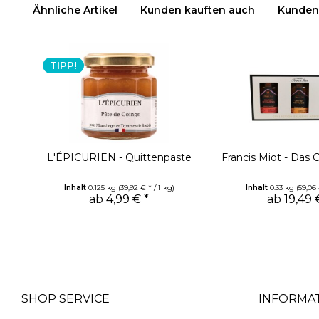
Ähnliche Artikel
Kunden kauften auch
Kunden 
TIPP!
L'ÉPICURIEN - Quittenpaste
Francis Miot - Das 
Inhalt
0.125 kg
(39,92 € * / 1 kg)
Inhalt
0.33 kg
(59,06 
ab 4,99 € *
ab 19,49 
SHOP SERVICE
INFORMA