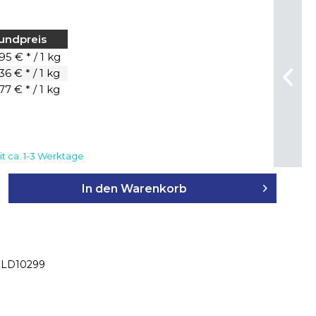
undpreis
95 € * / 1 kg
36 € * / 1 kg
77 € * / 1 kg
it ca. 1-3 Werktage
In den
Warenkorb
LD10299