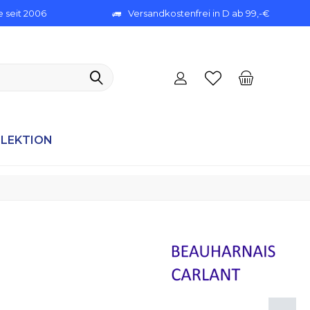
 seit 2006
Versandkostenfrei in D ab 99,-€
ELEKTION