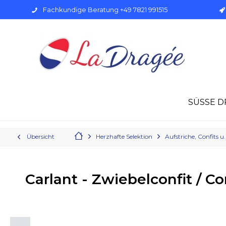
Fachkundige Beratung +49 7821 991515
SÜSSE D
Übersicht
Herzhafte Selektion
Aufstriche, Confits 
Carlant - Zwiebelconfit / Co