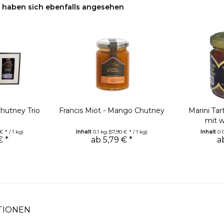
haben sich ebenfalls angesehen
Chutney Trio
Francis Miot - Mango Chutney
Marini Tar
mit w
€ * / 1 kg)
Inhalt
0.1 kg
(57,90 € * / 1 kg)
Inhalt
0.
€ *
ab 5,79 € *
a
TIONEN