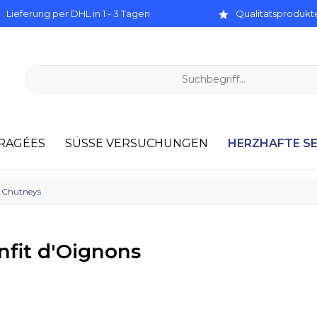
Lieferung per DHL in 1 - 3 Tagen
Qualitätsprodukte
HERZHAFTE S
RAGÉES
SÜSSE VERSUCHUNGEN
u. Chutneys
nfit d'Oignons