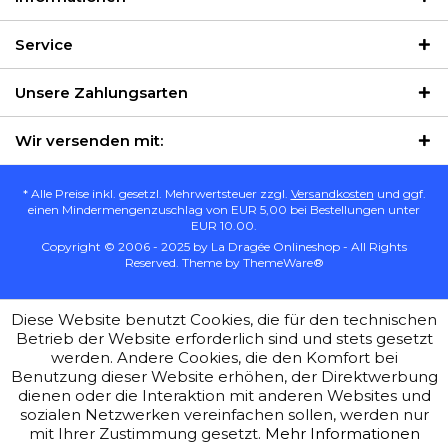
Service
Unsere Zahlungsarten
Wir versenden mit:
* Alle Preise inkl. gesetzl. Mehrwertsteuer zzgl.
Versandkosten
und ggf.
einen Mindermengenzuschlag von EUR 5,00 bei Bestellungen unter
EUR 10.00.
Copyright © 2006 - 2025 by La Dragée Onlineshop - All Rights
Reserved. Theme by
ThemeWare®
Diese Website benutzt Cookies, die für den technischen
Betrieb der Website erforderlich sind und stets gesetzt
werden. Andere Cookies, die den Komfort bei
Benutzung dieser Website erhöhen, der Direktwerbung
dienen oder die Interaktion mit anderen Websites und
sozialen Netzwerken vereinfachen sollen, werden nur
mit Ihrer Zustimmung gesetzt.
Mehr Informationen