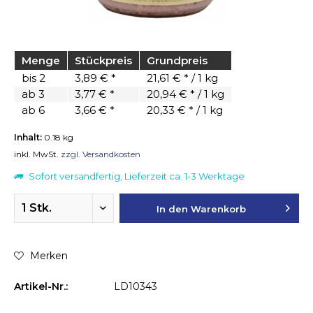
Menge
Stückpreis
Grundpreis
bis
2
3,89 € *
21,61 € * / 1 kg
ab
3
3,77 € *
20,94 € * / 1 kg
ab
6
3,66 € *
20,33 € * / 1 kg
Inhalt:
0.18 kg
inkl. MwSt.
zzgl. Versandkosten
Sofort versandfertig, Lieferzeit ca. 1-3 Werktage
In den
Warenkorb
Merken
Artikel-Nr.:
LD10343