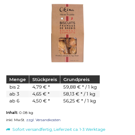
Menge
Stückpreis
Grundpreis
bis
2
4,79 € *
59,88 € * / 1 kg
ab
3
4,65 € *
58,13 € * / 1 kg
ab
6
4,50 € *
56,25 € * / 1 kg
Inhalt:
0.08 kg
inkl. MwSt.
zzgl. Versandkosten
Sofort versandfertig, Lieferzeit ca. 1-3 Werktage