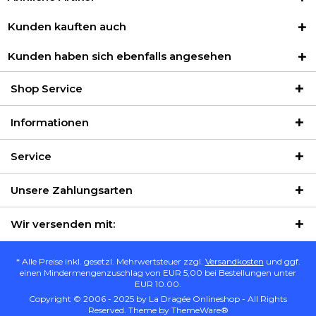
Kunden kauften auch
Kunden haben sich ebenfalls angesehen
Shop Service
Informationen
Service
Unsere Zahlungsarten
Wir versenden mit:
* Alle Preise inkl. gesetzl. Mehrwertsteuer zzgl.
Versandkosten
und ggf.
einen Mindermengenzuschlag von EUR 5,00 bei Bestellungen unter
EUR 10.00.
Copyright © 2006 - 2025 by La Dragée Onlineshop - All Rights
Reserved. Theme by
ThemeWare®