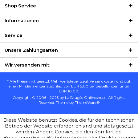
Shop Service
Informationen
Service
Unsere Zahlungsarten
Wir versenden mit:
* Alle Preise inkl. gesetzl. Mehrwertsteuer zzgl.
Versandkosten
und ggf.
einen Mindermengenzuschlag von EUR 5,00 bei Bestellungen unter
EUR 10.00.
Copyright © 2006 - 2025 by La Dragée Onlineshop - All Rights
Reserved. Theme by
ThemeWare®
Diese Website benutzt Cookies, die für den technischen
Betrieb der Website erforderlich sind und stets gesetzt
werden. Andere Cookies, die den Komfort bei
Benutzung dieser Website erhöhen, der Direktwerbung