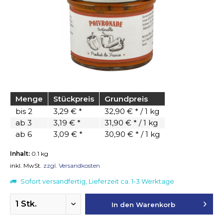
Menge
Stückpreis
Grundpreis
bis
2
3,29 € *
32,90 € * / 1 kg
ab
3
3,19 € *
31,90 € * / 1 kg
ab
6
3,09 € *
30,90 € * / 1 kg
Inhalt:
0.1 kg
inkl. MwSt.
zzgl. Versandkosten
Sofort versandfertig, Lieferzeit ca. 1-3 Werktage
In den
Warenkorb