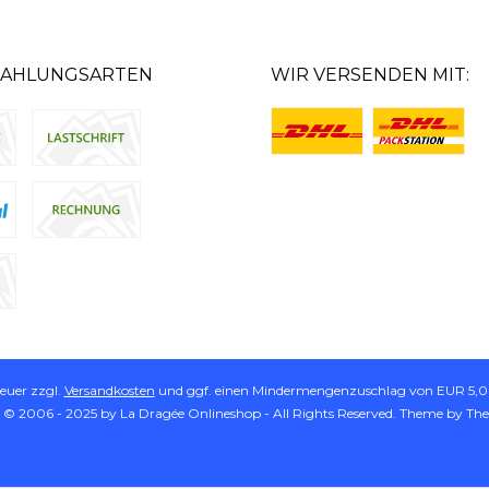
ZAHLUNGSARTEN
WIR VERSENDEN MIT:
teuer zzgl.
Versandkosten
und ggf. einen Mindermengenzuschlag von EUR 5,00
 © 2006 - 2025 by La Dragée Onlineshop - All Rights Reserved. Theme by
Th