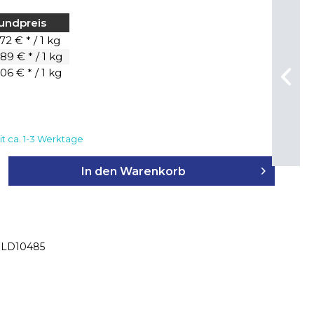
undpreis
72 € * / 1 kg
89 € * / 1 kg
06 € * / 1 kg
it ca. 1-3 Werktage
In den
Warenkorb
LD10485