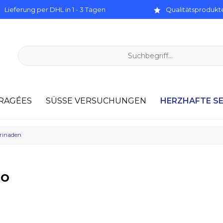
Lieferung per DHL in 1 - 3 Tagen
Qualitätsprodukte
HERZHAFTE S
RAGÉES
SÜSSE VERSUCHUNGEN
arinaden
to