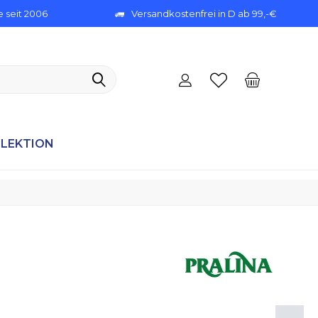
 seit 2006
Versandkostenfrei in D ab 99,-€
ELEKTION