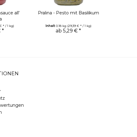
sauce all'
Pralina - Pesto mit Basilikum
a
€ * / 1 kg)
Inhalt
0.18 kg
(29,39 € * / 1 kg)
 *
ab 5,29 € *
TIONEN
r
tz
ewertungen
m