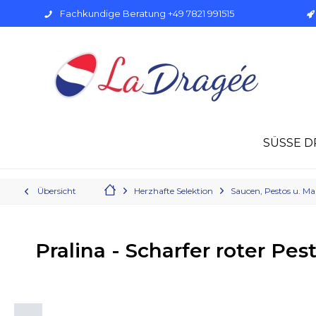
Fachkundige Beratung +49 7821 991515
SÜSSE D
Übersicht
Herzhafte Selektion
Saucen, Pestos u. M
Pralina - Scharfer roter Pes