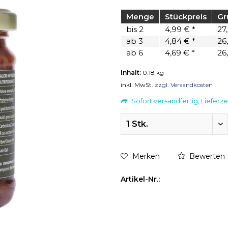
Menge
Stückpreis
Gr
bis
2
4,99 € *
27,
ab
3
4,84 € *
26,
ab
6
4,69 € *
26,
Inhalt:
0.18 kg
inkl. MwSt.
zzgl. Versandkosten
Sofort versandfertig, Lieferze
Merken
Bewerten
Artikel-Nr.: