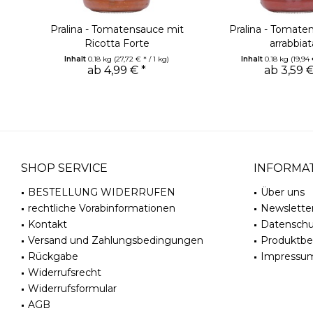
Pralina - Tomatensauce mit
Pralina - Tomaten
Ricotta Forte
arrabbiat
Inhalt
0.18 kg
(27,72 € * / 1 kg)
Inhalt
0.18 kg
(19,94 
ab 4,99 € *
ab 3,59 €
SHOP SERVICE
INFORMA
BESTELLUNG WIDERRUFEN
Über uns
rechtliche Vorabinformationen
Newslette
Kontakt
Datenschu
Versand und Zahlungsbedingungen
Produktb
Rückgabe
Impressu
Widerrufsrecht
Widerrufsformular
AGB