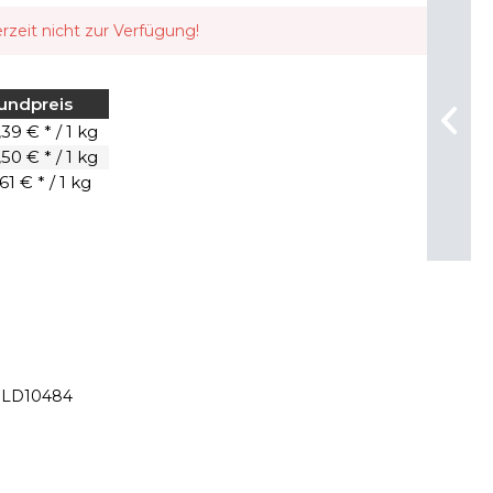
erzeit nicht zur Verfügung!
undpreis
39 € * / 1 kg
50 € * / 1 kg
61 € * / 1 kg
LD10484