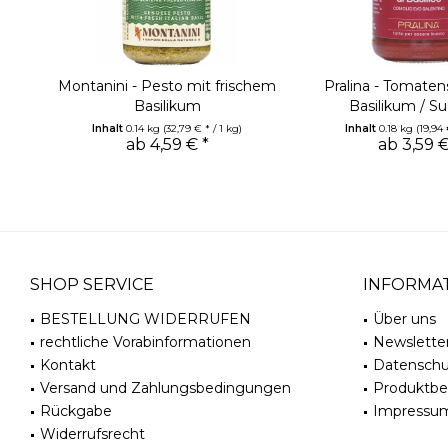
Montanini - Pesto mit frischem
Pralina - Tomate
Basilikum
Basilikum / Sug
Inhalt
0.14 kg
(32,79 € * / 1 kg)
Inhalt
0.18 kg
(19,94 
ab 4,59 € *
ab 3,59 €
SHOP SERVICE
INFORMA
BESTELLUNG WIDERRUFEN
Über uns
rechtliche Vorabinformationen
Newslette
Kontakt
Datenschu
Versand und Zahlungsbedingungen
Produktb
Rückgabe
Impressu
Widerrufsrecht