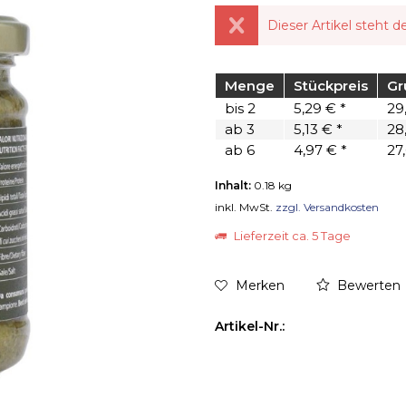
Dieser Artikel steht d
Menge
Stückpreis
Gr
bis
2
5,29 € *
29,
ab
3
5,13 € *
28,
ab
6
4,97 € *
27,
Inhalt:
0.18 kg
inkl. MwSt.
zzgl. Versandkosten
Lieferzeit ca. 5 Tage
Merken
Bewerten
Artikel-Nr.: