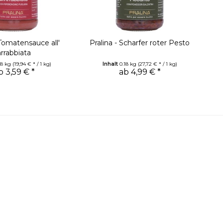
 Tomatensauce all'
Pralina - Scharfer roter Pesto
arrabbiata
18 kg
(19,94 € * / 1 kg)
Inhalt
0.18 kg
(27,72 € * / 1 kg)
b 3,59 € *
ab 4,99 € *