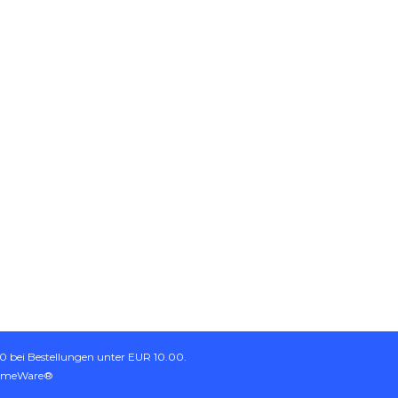
 bei Bestellungen unter EUR 10.00.
emeWare®