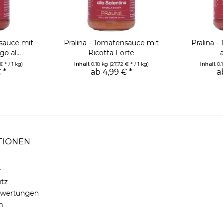
nsauce mit
Pralina - Tomatensauce mit
Pralina -
o al...
Ricotta Forte
€ * / 1 kg)
Inhalt
0.18 kg
(27,72 € * / 1 kg)
Inhalt
0.
 *
ab 4,99 € *
a
TIONEN
r
tz
ewertungen
m