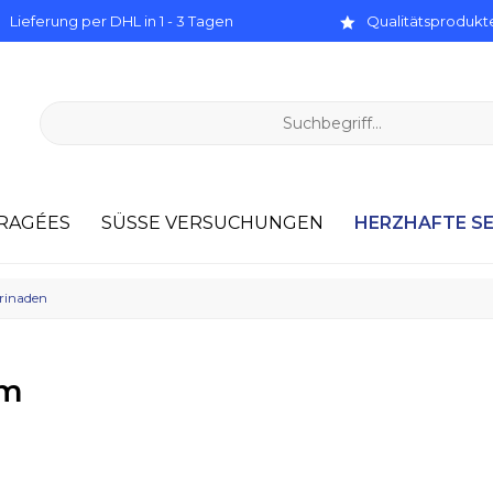
Lieferung per DHL in 1 - 3 Tagen
Qualitätsprodukte
HERZHAFTE S
RAGÉES
SÜSSE VERSUCHUNGEN
arinaden
um