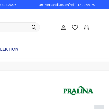
 seit 2006
Versandkostenfrei in D ab 99,-€
ELEKTION