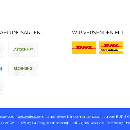
ZAHLUNGSARTEN
WIR VERSENDEN MIT:
teuer zzgl.
Versandkosten
und ggf. einen Mindermengenzuschlag von EUR 5,00
 © 2006 - 2025 by La Dragée Onlineshop - All Rights Reserved. Theme by
Th