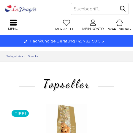
MENÜ
MEIN KONTO
MERKZETTEL
WARENKORB
Fachkundige Beratung +49 7821 991515
Salzgebäck u. Snacks
Topseller
TIPP!