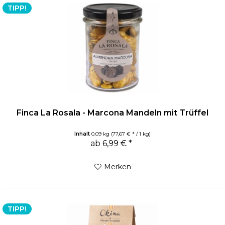
TIPP!
Finca La Rosala - Marcona Mandeln mit Trüffel
Inhalt
0.09 kg
(77,67 € * / 1 kg)
ab 6,99 € *
Merken
TIPP!