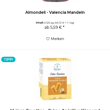
Almondeli - Valencia Mandeln
Inhalt
0.125 kg
(44,72 € * / 1 kg)
ab 5,59 € *
Merken
TIPP!