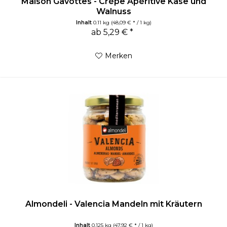
Maison Gavottes - Crèpe Apéritive Käse und
Walnuss
Inhalt
0.11 kg
(48,09 € * / 1 kg)
ab 5,29 € *
Merken
Almondeli - Valencia Mandeln mit Kräutern
Inhalt
0.125 kg
(47,92 € * / 1 kg)