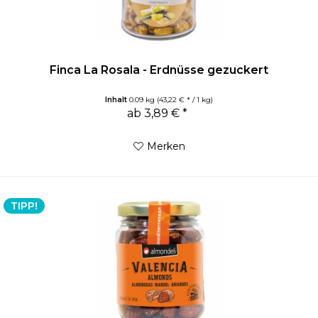
Finca La Rosala - Erdnüsse gezuckert
Inhalt
0.09 kg
(43,22 € * / 1 kg)
ab 3,89 € *
Merken
TIPP!