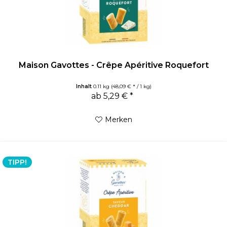
Maison Gavottes - Crêpe Apéritive Roquefort
Inhalt
0.11 kg
(48,09 € * / 1 kg)
ab 5,29 € *
Merken
TIPP!