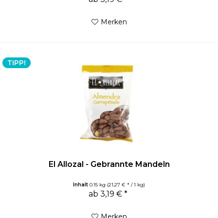
Merken
TIPP!
El Allozal - Gebrannte Mandeln
Inhalt
0.15 kg
(21,27 € * / 1 kg)
ab 3,19 € *
Merken