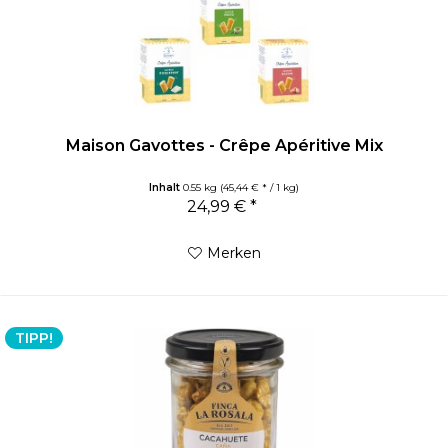
Maison Gavottes - Crêpe Apéritive Mix
Inhalt
0.55 kg
(45,44 € * / 1 kg)
24,99 € *
Merken
TIPP!