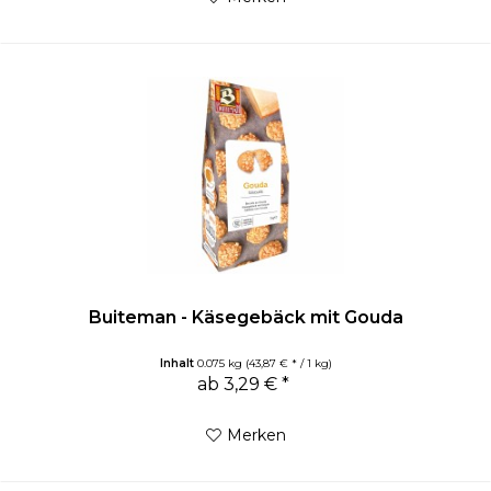
Buiteman - Käsegebäck mit Gouda
Inhalt
0.075 kg
(43,87 € * / 1 kg)
ab 3,29 € *
Merken