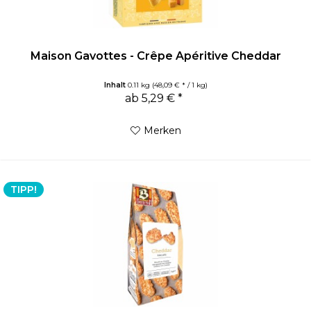
Maison Gavottes - Crêpe Apéritive Cheddar
Inhalt
0.11 kg
(48,09 € * / 1 kg)
ab 5,29 € *
Merken
TIPP!