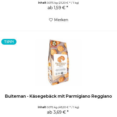
Inhalt
0.075 kg
(21,20 € * / 1 kg)
ab 1,59 € *
Merken
TIPP!
Buiteman - Käsegebäck mit Parmigiano Reggiano
Inhalt
0.075 kg
(49,20 € * / 1 kg)
ab 3,69 € *