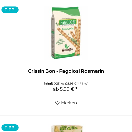
TIPP!
Grissin Bon - Fagolosi Rosmarin
Inhalt
0.25 kg
(23,96 € * / 1 kg)
ab 5,99 € *
Merken
TIPP!