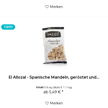
Merken
TIPP!
El Allozal - Spanische Mandeln, geröstet und...
Inhalt
0.15 kg
(36,60 € * / 1 kg)
ab 5,49 € *
Merken