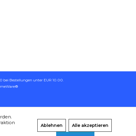
 bei Bestellungen unter EUR 10.00.
emeWare®
erden.
raktion
Ablehnen
Alle akzeptieren