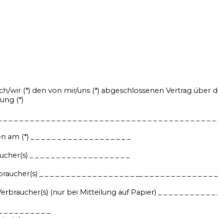
ich/wir (*) den von mir/uns (*) abgeschlossenen Vertrag über
ung (*)
_ _ _ _ _ _ _ _ _ _ _ _ _ _ _ _ _ _ _ _ _ _ _ _ _ _ _ _ _ _ _ _ _ _ _ _ _ _ _
_ _ 
am (*) _ _ _ _ _ _ _ _ _ _ _ _ _ _ _ _ _ _ _
(s) _ _ _ _ _ _ _ _ _ _ _ _ _ _ _ _ _ _ _
her(s) _ _ _ _ _ _ _ _ _ _ _ _ _ _ _ _ _ _ __ _ _ _ _ _ _ _ _ _ _ _ _ _ _
braucher(s) (nur bei Mitteilung auf Papier) _ _ _ _ _ _ _ _ _ _ _ _ 
_ _ _ _ _ _ _ _ _