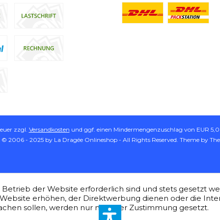
teuer zzgl.
Versandkosten
und ggf. einen Mindermengenzuschlag von EUR 5,00
 © 2006 - 2025 by La Dragée Onlineshop - All Rights Reserved. Theme by
Th
Betrieb der Website erforderlich sind und stets gesetzt w
Website erhöhen, der Direktwerbung dienen oder die Inte
chen sollen, werden nur mit Ihrer Zustimmung gesetzt.