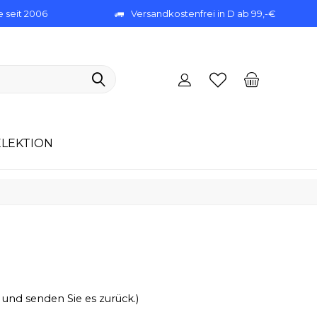
 seit 2006
Versandkostenfrei in D ab 99,-€
ELEKTION
 und senden Sie es zurück.)