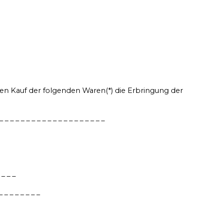
 den Kauf der folgenden Waren(*) die Erbringung der
_ _ _ _ _ _ _ _ _ _ _ _ _ _ _ _ _ _ _ _
 _ _ _
_ _ _ _ _ _ _