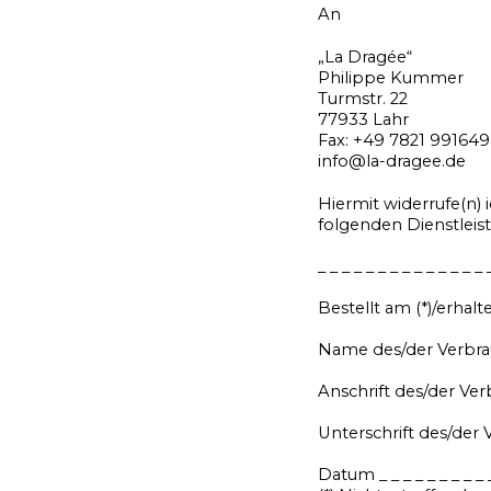
An
„La Dragée“
Philippe Kummer
Turmstr. 22
77933 Lahr
Fax: +49 7821 991649
info@la-dragee.de
Hiermit widerrufe(n) 
folgenden Dienstleist
_ _ _ _ _ _ _ _ _ _ _ _ _ _ 
Bestellt am (*)/erhalten 
Name des/der Verbraucher
Anschrift des/der Verbrauc
Unterschrift des/der Ver
Datum _ _ _ _ _ _ _ _ _ _ 