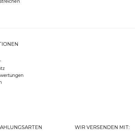
 streichen
TIONEN
r
tz
ewertungen
m
ZAHLUNGSARTEN
WIR VERSENDEN MIT: