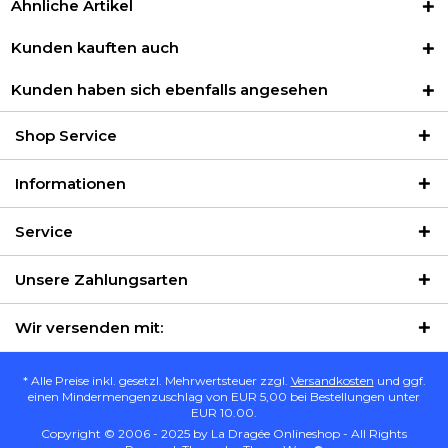
Ähnliche Artikel
Kunden kauften auch
Kunden haben sich ebenfalls angesehen
Shop Service
Informationen
Service
Unsere Zahlungsarten
Wir versenden mit:
* Alle Preise inkl. gesetzl. Mehrwertsteuer zzgl.
Versandkosten
und ggf.
einen Mindermengenzuschlag von EUR 5,00 bei Bestellungen unter
EUR 10.00.
Copyright © 2006 - 2025 by La Dragée Onlineshop - All Rights