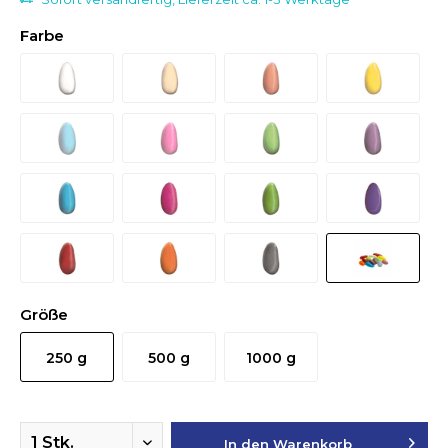
Farbe
Größe
250 g
500 g
1000 g
In den
Warenkorb