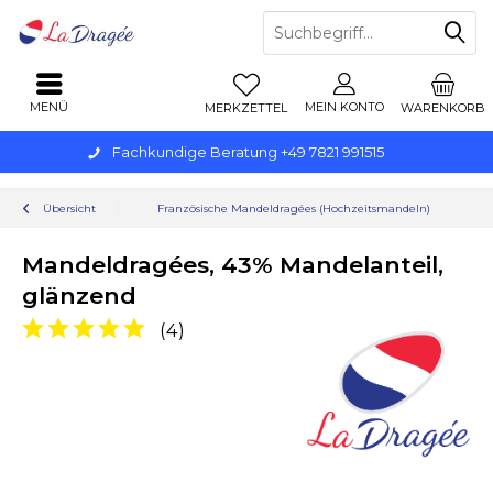
MENÜ
MEIN KONTO
MERKZETTEL
WARENKORB
Fachkundige Beratung +49 7821 991515
Übersicht
Französische Mandeldragées (Hochzeitsmandeln)
Mandeldragées, 43% Mandelanteil,
glänzend
(
4
)