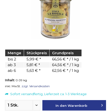
Menge
Stückpreis
Grundpreis
bis
2
5,99 € *
66,56 € * / 1 kg
ab
3
5,81 € *
64,56 € * / 1 kg
ab
6
5,63 € *
62,56 € * / 1 kg
Inhalt:
0.09 kg
inkl. MwSt.
zzgl. Versandkosten
Sofort versandfertig, Lieferzeit ca. 1-3 Werktage
In den
Warenkorb