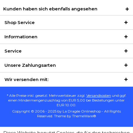
Kunden haben sich ebenfalls angesehen
Shop Service
Informationen
Service
Unsere Zahlungsarten
Wir versenden mit:
* Alle Preise inkl. gesetzl. Mehrwertsteuer zzgl.
Versandkosten
und ggf.
einen Mindermengenzuschlag von EUR 5,00 bei Bestellungen unter
EUR 10.00.
Copyright © 2006 - 2025 by La Dragée Onlineshop - All Rights
Reserved. Theme by
ThemeWare®
Diese Website benutzt Cookies, die für den technischen