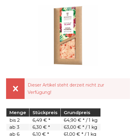
Dieser Artikel steht derzeit nicht zur
Verfügung!
Menge
Stückpreis
Grundpreis
bis
2
6,49 € *
64,90 € * / 1 kg
ab
3
6,30 € *
63,00 € * / 1 kg
ab
6
6,10 € *
61,00 € * / 1 kg