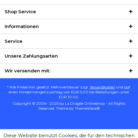
Shop Service
Informationen
Service
Unsere Zahlungsarten
Wir versenden mit:
* Alle Preise inkl. gesetzl. Mehrwertsteuer zzgl.
Versandkosten
und ggf.
einen Mindermengenzuschlag von EUR 5,00 bei Bestellungen unter
EUR 10.00.
Copyright © 2006 - 2025 by La Dragée Onlineshop - All Rights
Reserved. Theme by
ThemeWare®
Diese Website benutzt Cookies, die für den technischen