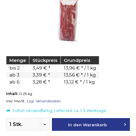
Menge
Stückpreis
Grundpreis
bis
2
3,49 € *
13,96 € * / 1 kg
ab
3
3,39 € *
13,56 € * / 1 kg
ab
6
3,28 € *
13,12 € * / 1 kg
Inhalt:
0.25 kg
inkl. MwSt.
zzgl. Versandkosten
Sofort versandfertig, Lieferzeit ca. 1-3 Werktage
In den
Warenkorb