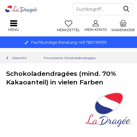
MENÜ
MEIN KONTO
MERKZETTEL
WARENKORB
Fachkundige Beratung +49 7821 991515
Übersicht
Französische Schokoladendragées
Schokoladendragées (mind. 70%
Kakaoanteil) in vielen Farben