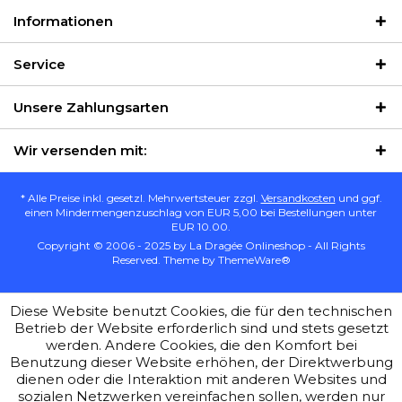
Informationen
Service
Unsere Zahlungsarten
Wir versenden mit:
* Alle Preise inkl. gesetzl. Mehrwertsteuer zzgl.
Versandkosten
und ggf.
einen Mindermengenzuschlag von EUR 5,00 bei Bestellungen unter
EUR 10.00.
Copyright © 2006 - 2025 by La Dragée Onlineshop - All Rights
Reserved. Theme by
ThemeWare®
Diese Website benutzt Cookies, die für den technischen
Betrieb der Website erforderlich sind und stets gesetzt
werden. Andere Cookies, die den Komfort bei
Benutzung dieser Website erhöhen, der Direktwerbung
dienen oder die Interaktion mit anderen Websites und
sozialen Netzwerken vereinfachen sollen, werden nur