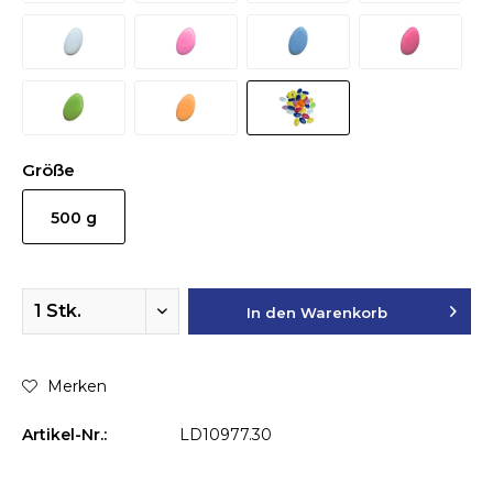
Größe
500 g
In den
Warenkorb
Merken
Artikel-Nr.:
LD10977.30