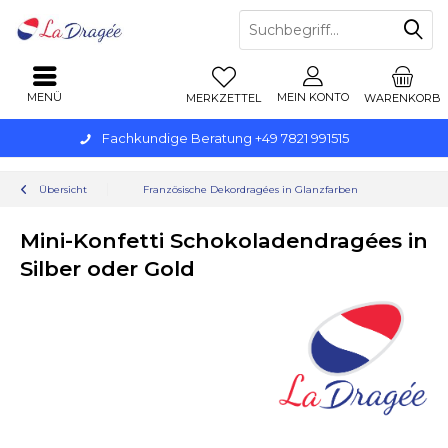
MENÜ
MEIN KONTO
MERKZETTEL
WARENKORB
Fachkundige Beratung +49 7821 991515
Übersicht
Französische Dekordragées in Glanzfarben
Mini-Konfetti Schokoladendragées in
Silber oder Gold