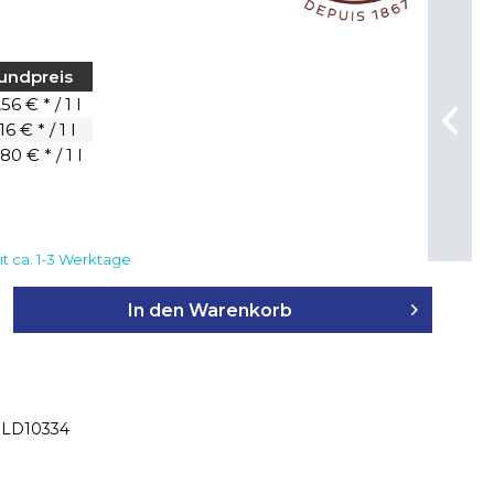
undpreis
56 € * / 1 l
16 € * / 1 l
80 € * / 1 l
it ca. 1-3 Werktage
In den
Warenkorb
LD10334