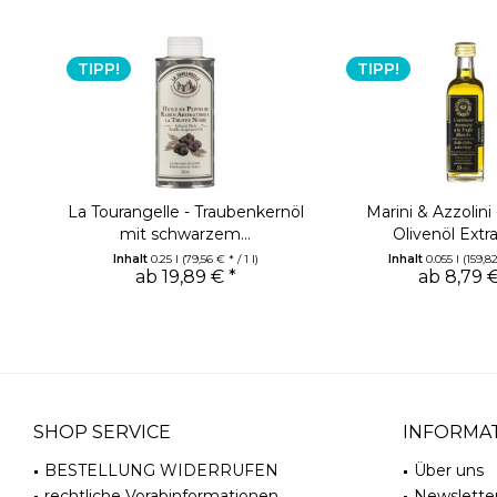
TIPP!
TIPP!
La Tourangelle - Traubenkernöl
Marini & Azzolini
mit schwarzem...
Olivenöl Extra 
Inhalt
0.25 l
(79,56 € * / 1 l)
Inhalt
0.055 l
(159,82
ab 19,89 € *
ab 8,79 €
SHOP SERVICE
INFORMA
BESTELLUNG WIDERRUFEN
Über uns
rechtliche Vorabinformationen
Newslette