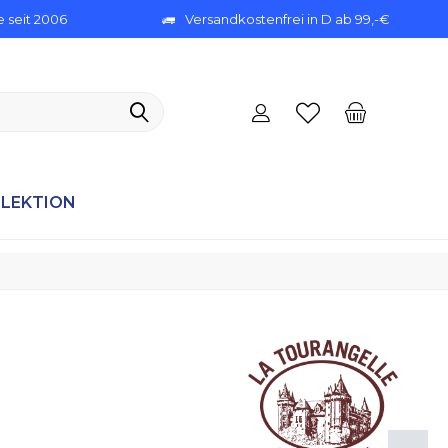
 seit 2006
Versandkostenfrei in D ab 99,-€
ELEKTION