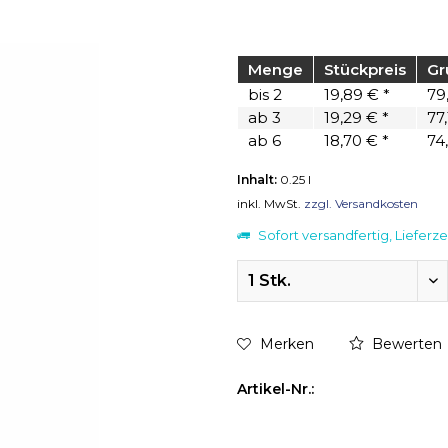
Menge
Stückpreis
Gr
bis
2
19,89 € *
79,
ab
3
19,29 € *
77,
ab
6
18,70 € *
74,
Inhalt:
0.25 l
inkl. MwSt.
zzgl. Versandkosten
Sofort versandfertig, Lieferze
Merken
Bewerten
Artikel-Nr.: