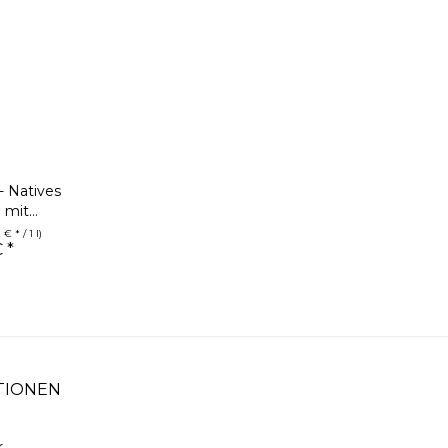
 - Natives
mit...
 € * / 1 l)
 *
TIONEN
r