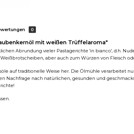
ewertungen
0
raubenkernöl mit weißen Trüffelaroma"
chen Abrundung vieler Pastagerichte 'in bianco', d.h. Nu
e Weißbrotscheiben, aber auch zum Würzen von Fleisch ode
ssöle auf traditionelle Weise her. Die Ölmühle verarbeitet n
den Nachfrage nach natürlichen, gesunden und geschmacksv
ichte!
ssen.