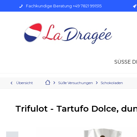
Fachkundige Beratung +49 7821 991515
SÜSSE D
Übersicht
Süße Versuchungen
Schokoladen
Trifulot - Tartufo Dolce, d