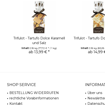
Trifulot - Tartufo Dolce Karamell
Trifulot - Tartufo 
und Salz
Inhalt
0.18 kg
(77,72 € * / 1 kg)
Inhalt
0.18 kg
(83,28 
ab 13,99 € *
ab 14,99 
SHOP SERVICE
INFORMA
BESTELLUNG WIDERRUFEN
Über uns
rechtliche Vorabinformationen
Newslette
Kontakt
Datenschu