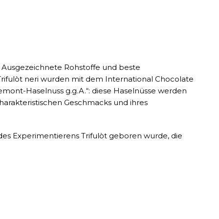
. Ausgezeichnete Rohstoffe und beste
Trifulòt neri wurden mit dem International Chocolate
iemont-Haselnuss g.g.A.“: diese Haselnüsse werden
charakteristischen Geschmacks und ihres
 des Experimentierens Trifulòt geboren wurde, die