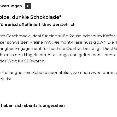
ewertungen
0
Dolce, dunkle Schokolade"
ührerisch. Raffiniert. Unwiderstehlich.
rem Geschmack, ideal für eine süße Pause oder zum Kaffee
eser schwarzen Praline mit „Piemont-Haselnuss g.g.A.“. Die 
langhes Engagement für höchste Qualität bestätigt. Die „P
hsen in den Hügeln der Alta Langa und gelten dank ihres 
der Welt für Süßwaren.
 Tartuflanghe sein Schokoladenatelier, wo nach zwei Jahren
kt ist.
haben sich ebenfalls angesehen