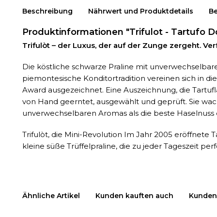
Beschreibung
Nährwert und Produktdetails
B
Produktinformationen "Trifulot - Tartufo 
Trifulòt – der Luxus, der auf der Zunge zergeht. Verf
Die köstliche schwarze Praline mit unverwechselba
piemontesische Konditortradition vereinen sich in di
Award ausgezeichnet. Eine Auszeichnung, die Tartuf
von Hand geerntet, ausgewählt und geprüft. Sie wac
unverwechselbaren Aromas als die beste Haselnuss 
Trifulòt, die Mini-Revolution Im Jahr 2005 eröffnete
kleine süße Trüffelpraline, die zu jeder Tageszeit perfe
Ähnliche Artikel
Kunden kauften auch
Kunden 