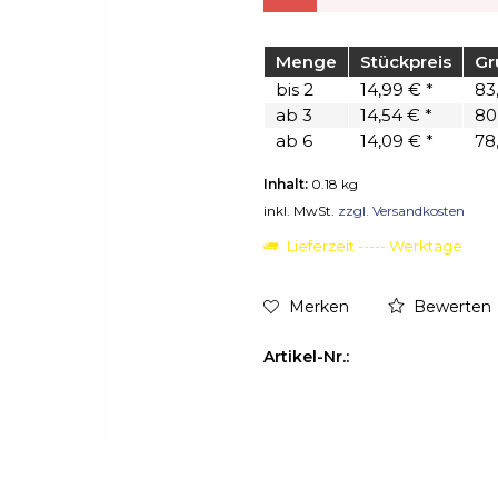
Menge
Stückpreis
Gr
bis
2
14,99 € *
83,
ab
3
14,54 € *
80,
ab
6
14,09 € *
78,
Inhalt:
0.18 kg
inkl. MwSt.
zzgl. Versandkosten
Lieferzeit ----- Werktage
Merken
Bewerten
Artikel-Nr.: