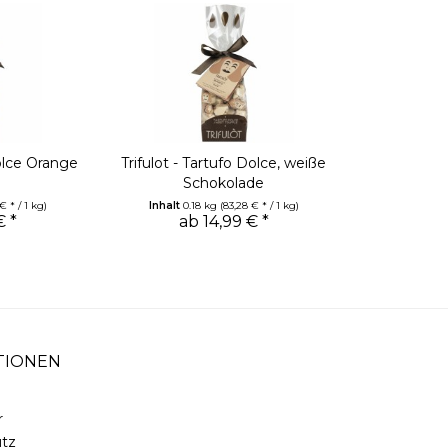
Dolce Orange
Trifulot - Tartufo Dolce, weiße
Schokolade
€ * / 1 kg)
Inhalt
0.18 kg
(83,28 € * / 1 kg)
€ *
ab 14,99 € *
TIONEN
r
tz