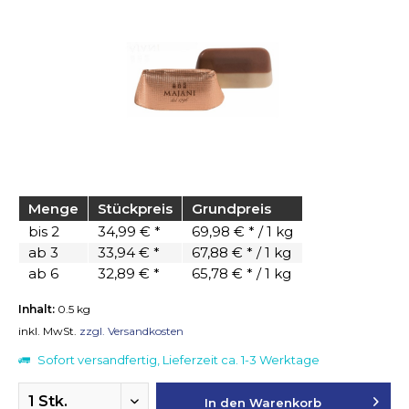
Menge
Stückpreis
Grundpreis
bis
2
34,99 € *
69,98 € * / 1 kg
ab
3
33,94 € *
67,88 € * / 1 kg
ab
6
32,89 € *
65,78 € * / 1 kg
Inhalt:
0.5 kg
inkl. MwSt.
zzgl. Versandkosten
Sofort versandfertig, Lieferzeit ca. 1-3 Werktage
In den
Warenkorb