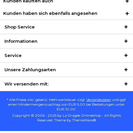
Kunden kauften auch
Kunden haben sich ebenfalls angesehen
Shop Service
Informationen
Service
Unsere Zahlungsarten
Wir versenden mit:
* Alle Preise inkl. gesetzl. Mehrwertsteuer zzgl.
Versandkosten
und ggf.
einen Mindermengenzuschlag von EUR 5,00 bei Bestellungen unter
EUR 10.00.
Copyright © 2006 - 2025 by La Dragée Onlineshop - All Rights
Reserved. Theme by
ThemeWare®