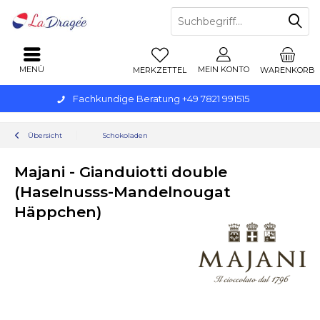
MENÜ
MEIN KONTO
MERKZETTEL
WARENKORB
Fachkundige Beratung +49 7821 991515
Übersicht
Schokoladen
Majani - Gianduiotti double
(Haselnusss-Mandelnougat
Häppchen)