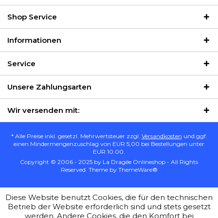
Shop Service
Informationen
Service
Unsere Zahlungsarten
Wir versenden mit:
* Alle Preise inkl. gesetzl. Mehrwertsteuer zzgl.
Versandkosten
und ggf.
einen Mindermengenzuschlag von EUR 5,00 bei Bestellungen unter
EUR 10.00.
Copyright © 2006 - 2025 by La Dragée Onlineshop - All Rights
Reserved. Theme by
ThemeWare®
Diese Website benutzt Cookies, die für den technischen
Betrieb der Website erforderlich sind und stets gesetzt
werden. Andere Cookies, die den Komfort bei