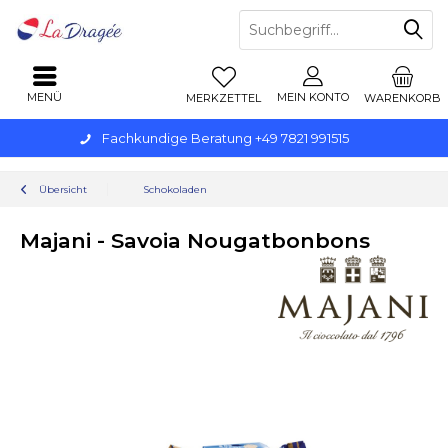
MENÜ
MEIN KONTO
MERKZETTEL
WARENKORB
Fachkundige Beratung +49 7821 991515
Übersicht
Schokoladen
Majani - Savoia Nougatbonbons