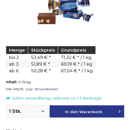
Menge
Stückpreis
Grundpreis
bis
2
53,49 € *
71,32 € * / 1 kg
ab
3
51,89 € *
69,19 € * / 1 kg
ab
6
50,28 € *
67,04 € * / 1 kg
Inhalt:
0.75 kg
inkl. MwSt.
zzgl. Versandkosten
Sofort versandfertig, Lieferzeit ca. 1-3 Werktage
In den
Warenkorb