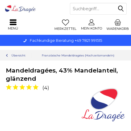
MENÜ
MEIN KONTO
MERKZETTEL
WARENKORB
Fachkundige Beratung +49 7821 991515
Übersicht
Französische Mandeldragées (Hochzeitsmandeln)
Mandeldragées, 43% Mandelanteil,
glänzend
(
4
)