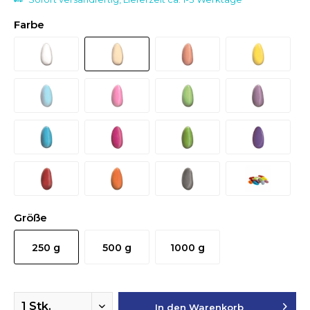
Farbe
Größe
250 g
500 g
1000 g
In den
Warenkorb