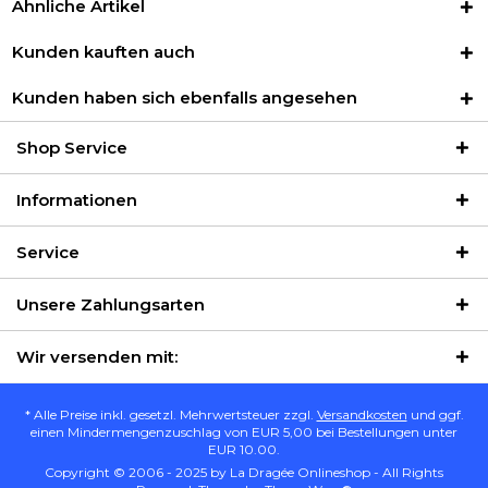
Ähnliche Artikel
Kunden kauften auch
Kunden haben sich ebenfalls angesehen
Shop Service
Informationen
Service
Unsere Zahlungsarten
Wir versenden mit:
* Alle Preise inkl. gesetzl. Mehrwertsteuer zzgl.
Versandkosten
und ggf.
einen Mindermengenzuschlag von EUR 5,00 bei Bestellungen unter
EUR 10.00.
Copyright © 2006 - 2025 by La Dragée Onlineshop - All Rights